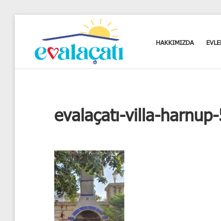
Skip
to
content
HAKKIMIZDA
EVLE
Kalbim
neredeyse
evim
oradadır.
evalaçatı-villa-harnup