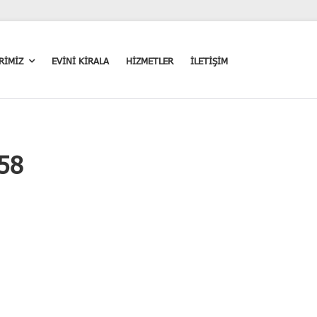
RİMİZ
EVİNİ KİRALA
HİZMETLER
İLETİŞİM
-58