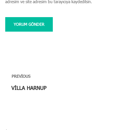
adresim ve site adresim bu tarayıcıya kaydedilsin.
Yazı
gezinmesi
PREVIOUS
Previous
VİLLA HARNUP
post: