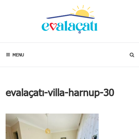
Skip
to
content
Kalbim
neredeyse
evim
MENU
oradadır.
evalaçatı-villa-harnup-30