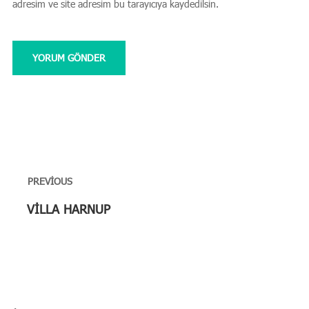
adresim ve site adresim bu tarayıcıya kaydedilsin.
Yazı
gezinmesi
PREVIOUS
Previous
VİLLA HARNUP
post: