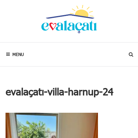
Skip
to
content
Kalbim
neredeyse
evim
MENU
oradadır.
evalaçatı-villa-harnup-24