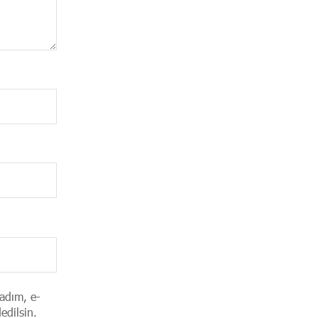
adım, e-
edilsin.