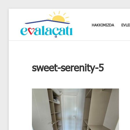
Skip
to
content
HAKKIMIZDA
EVLE
Kalbim
neredeyse
evim
oradadır.
sweet-serenity-5