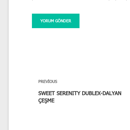
Yazı
gezinmesi
PREVIOUS
Previous
SWEET SERENITY DUBLEX-DALYAN
post:
ÇEŞME