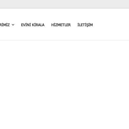
RİMİZ
EVİNİ KİRALA
HİZMETLER
İLETİŞİM