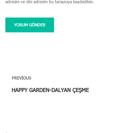
adresim ve site adresim bu tarayıcıya kaydedilsin.
Yazı
gezinmesi
PREVIOUS
Previous
HAPPY GARDEN-DALYAN ÇEŞME
post: