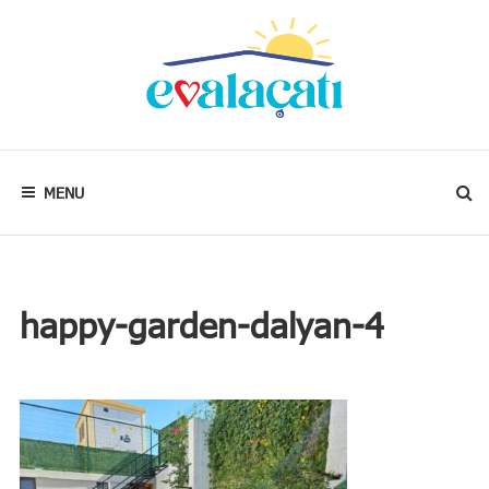
Skip
to
content
Kalbim
neredeyse
evim
MENU
oradadır.
happy-garden-dalyan-4