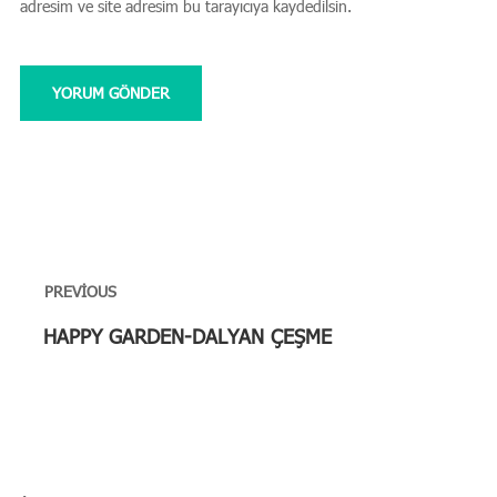
adresim ve site adresim bu tarayıcıya kaydedilsin.
Yazı
gezinmesi
PREVIOUS
Previous
HAPPY GARDEN-DALYAN ÇEŞME
post: