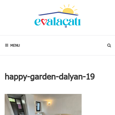
Skip
to
content
Kalbim
neredeyse
evim
MENU
oradadır.
happy-garden-dalyan-19