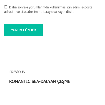
Daha sonraki yorumlarımda kullanılması için adım, e-posta
adresim ve site adresim bu tarayıcıya kaydedilsin.
Yazı
gezinmesi
PREVIOUS
Previous
ROMANTIC SEA-DALYAN ÇEŞME
post: