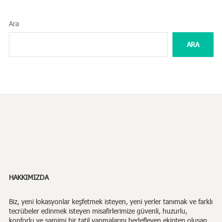
Ara
ARA
HAKKIMIZDA
Biz,
yeni lokasyonlar keşfetmek isteyen, yeni yerler tanımak ve farklı
tecrübeler edinmek isteyen misafirlerimize güvenli, huzurlu,
konforlu ve samimi bir tatil yapmalarını hedefleyen ekipten oluşan