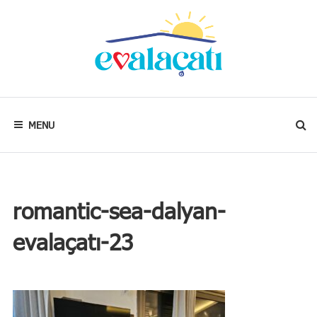
Skip
to
content
Kalbim
neredeyse
evim
MENU
oradadır.
romantic-sea-dalyan-
evalaçatı-23