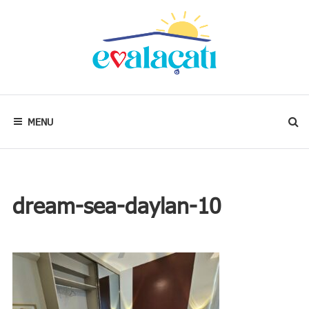
Skip
to
content
Kalbim
neredeyse
evim
MENU
oradadır.
dream-sea-daylan-10