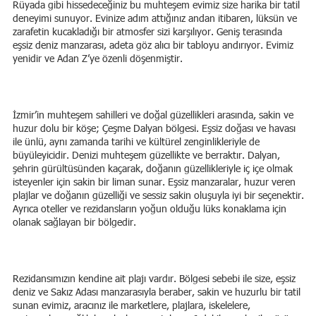
Rüyada gibi hissedeceğiniz bu muhteşem evimiz size harika bir tatil
deneyimi sunuyor. Evinize adım attığınız andan itibaren, lüksün ve
zarafetin kucakladığı bir atmosfer sizi karşılıyor. Geniş terasında
eşsiz deniz manzarası, adeta göz alıcı bir tabloyu andırıyor. Evimiz
yenidir ve Adan Z’ye özenli döşenmiştir.
İzmir’in muhteşem sahilleri ve doğal güzellikleri arasında, sakin ve
huzur dolu bir köşe; Çeşme Dalyan bölgesi. Eşsiz doğası ve havası
ile ünlü, aynı zamanda tarihi ve kültürel zenginlikleriyle de
büyüleyicidir. Denizi muhteşem güzellikte ve berraktır. Dalyan,
şehrin gürültüsünden kaçarak, doğanın güzellikleriyle iç içe olmak
isteyenler için sakin bir liman sunar. Eşsiz manzaralar, huzur veren
plajlar ve doğanın güzelliği ve sessiz sakin oluşuyla iyi bir seçenektir.
Ayrıca oteller ve rezidansların yoğun olduğu lüks konaklama için
olanak sağlayan bir bölgedir.
Rezidansımızın kendine ait plajı vardır. Bölgesi sebebi ile size, eşsiz
deniz ve Sakız Adası manzarasıyla beraber, sakin ve huzurlu bir tatil
sunan evimiz, aracınız ile marketlere, plajlara, iskelelere,