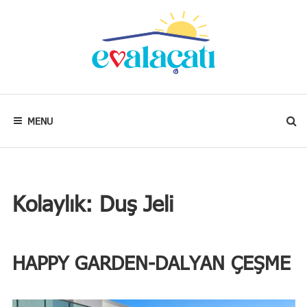
Skip
to
content
Kalbim
neredeyse
evim
MENU
oradadır.
Kolaylık:
Duş Jeli
HAPPY GARDEN-DALYAN ÇEŞME